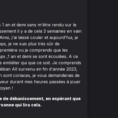
rès 1 an et demi sans m'être rendu sur le
ssement il y a de cela 3 semaines en vain
si, j'ai laissé couler et aujourd'hui, je
s, je ne suis plus très sûr de
 à première vu je comprends que les
mps ,1 an et demi se sont écoulées. A ce
ans embêter qui que ce soit. Je comprends
 déban All survenu en fin d'année 2023,
n sont coriaces, je vous demanderais de
rveur durant mes heures passées à jouer
toyen !
de de débanissement, en espèrant que
rsonne qui lira cela.