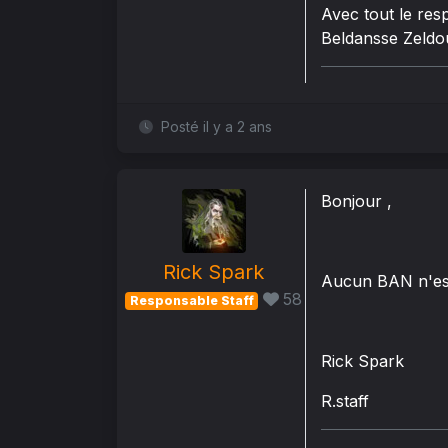
Avec tout le resp
Beldansse Zeldo
Posté il y a 2 ans
Bonjour ,
Rick Spark
Aucun BAN n'est 
58
Responsable Staff
Rick Spark
R.staff