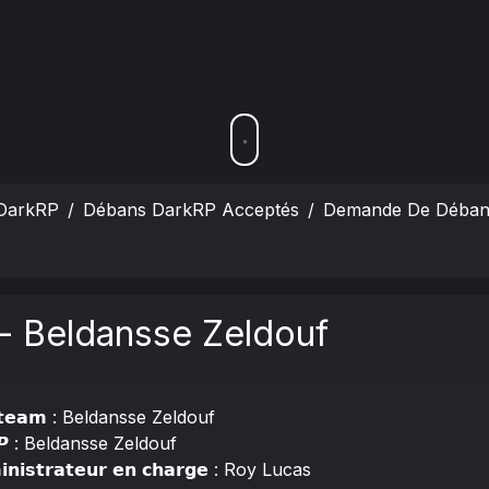
DarkRP
Débans DarkRP Acceptés
Demande De Déban 
 Beldansse Zeldouf
 𝗦𝘁𝗲𝗮𝗺 : Beldansse Zeldouf
 𝙍𝙋 : Beldansse Zeldouf
𝗶𝗻𝗶𝘀𝘁𝗿𝗮𝘁𝗲𝘂𝗿 𝗲𝗻 𝗰𝗵𝗮𝗿𝗴𝗲 : Roy Lucas