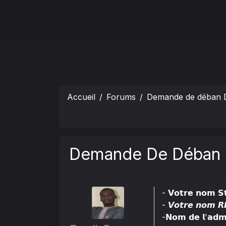
Accueil
Forums
Demande de déban 
Demande De Déban -
- 𝗩𝗼𝘁𝗿𝗲 𝗻𝗼𝗺
- 𝙑𝙤𝙩𝙧𝙚 𝙣𝙤𝙢
-𝗡𝗼𝗺 𝗱𝗲 𝗹'𝗮𝗱𝗺