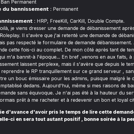
𝗻 : Ban Permanent
́𝗲 𝗱𝘂 𝗯𝗮𝗻𝗻𝗶𝘀𝘀𝗲𝗺𝗲𝗻𝘁 : Permanent
 𝗯𝗮𝗻𝗻𝗶𝘀𝘀𝗲𝗺𝗲𝗻𝘁 : HRP, FreeKill, CarKill, Double Compte.
𝗼𝗻 : Voilà, je viens dresser une demande de débanissement ap
oleplay. Il s'avère que j'ai retenté une demande de débani
ais pas respecté le formulaire de demande débanissement. Ain
de cette fois-ci au complet. De mon côté après tant de temp
 qui m'a bannit-à l'époque... En bref ,venons en aux faits,
ssement laissent perplexe, mais il s'avère que depuis le te
te reprendre le RP tranquillement sur ce grand serveur , s
 être un bouc émissaire pour les admins, puisque malgré le
comptablisé dedans. Aujourd'hui, même si mes raisons de ba
emande sans équivoque. Je n'ai pas été à la hauteur du se
sormais prêt à me racheter et à redevenir un bon et loyal ci
ie d'avance d'avoir pris le temps de lire cette deman
elle-ci en sera tout autant positif , bonne soirée à la pe