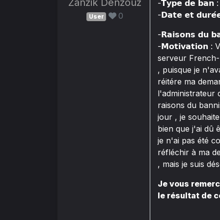
Zanzik Denzouz
-𝗧𝘆𝗽𝗲 𝗱𝗲 𝗯
-𝗗𝗮𝘁𝗲 𝗲𝘁 𝗱𝘂𝗿
0
User
-𝗥𝗮𝗶𝘀𝗼𝗻𝘀 𝗱𝘂
-𝗠𝗼𝘁𝗶𝘃𝗮𝘁𝗶
serveur French-R
, puisque je n'av
réitére ma deman
l'administrateur
raisons du banni
jour , je souhai
bien que j'ai dû
je n'ai pas été 
réfléchir à ma d
, mais je suis dé
Je vous remerc
le résultat de c